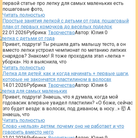
первой статье про лепку для самых маленьких есть
пошаговые фото,
Читать полностью
Простые занятия лепкой с детьми от года: пошаговый
план от первых комочков до весёлых поделок
22.01.2026
Рубрика:
Творчество
Автор:
Юлия
0
Привет, подруга! Ты решила дать малышу тесто, а он
вместо лепки устроил чемпионат по метанию липких
снарядов? Знакомо! Я тоже проходила этап «лепка =
уборка». Но я выяснила, что
Читать полностью
Лепка для детей: как и когда начинать + первые шаги,
которые не закончатся пластилином в волосах
14.01.2026
Рубрика:
Творчество
Автор:
Юлия
6
Привет, подруга! Знаешь, что я думала, когда мой
годовасик впервые увидел пластилин? «О боже, сейчас
это будет везде: в волосах, под диваном, в носу…» 🤯 А
знаешь, что
Читать полностью
Слово «нельзя» детям: почему оно не работает и что
говорить вместо него
12.01.2026
Рубрика:
Воспитание
Автор:
Юлия
9