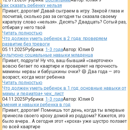
Привет, дорогая! Давай сыграем в игру. Закрой глаза и
посчитай, сколько раз за сегодня ты сказала своему
карапузу слово «нельзя». Десять? Двадцать? Сотый раз,
отбирая у него твой
Читать полностью
Что должен уметь ребенок в 2 года: проверяем
развитие без тревоги
05.11.2025
Рубрика:
1-3 года
Автор:
Юлия
0
Привет, подруга! Ну что, ваш бывший «сверточек»
вовсю бегает по квартире и проверяет на прочность
мамины нервы и бабушкины очки? 😄 Два года — это
возраст, когда мозг ребенка
Читать полностью
Что должен уметь ребенок в 1 год: основные навыки от
мамы и педиатра+ чек_лист
04.11.2025
Рубрика:
1-3 года
Автор:
Юлия
0
Привет, дорогая! Помнишь тот день, когда ты впервые
принесла своего кроху домой из роддома? Кажется, это
было вчера… А сегодня этот «кроха» уже шустро ползает
по всей квартире