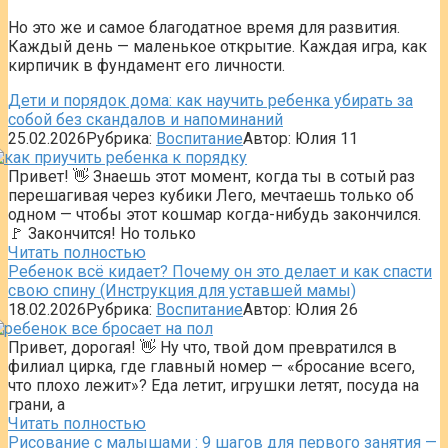
Но это же и самое благодатное время для развития.
Каждый день — маленькое открытие. Каждая игра, как
кирпичик в фундамент его личности.
Дети и порядок дома: как научить ребенка убирать за
собой без скандалов и напоминаний
25.02.2026
Рубрика:
Воспитание
Автор:
Юлия
11
Привет! 👋 Знаешь этот момент, когда ты в сотый раз
перешагивая через кубики Лего, мечтаешь только об
одном — чтобы этот кошмар когда-нибудь закончился.
🚩 Закончится! Но только
Читать полностью
Ребенок всё кидает? Почему он это делает и как спасти
свою спину (Инструкция для уставшей мамы)
18.02.2026
Рубрика:
Воспитание
Автор:
Юлия
26
Привет, дорогая! 👋 Ну что, твой дом превратился в
филиал цирка, где главный номер — «бросание всего,
что плохо лежит»? Еда летит, игрушки летят, посуда на
грани, а
Читать полностью
Рисование с малышами : 9 шагов для первого занятия —