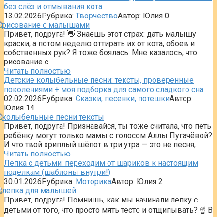
без слёз и отмывания кота
13.02.2026
Рубрика:
Творчество
Автор:
Юлия
0
Привет, подруга! 👋 Знаешь этот страх: дать малышу
краски, а потом неделю оттирать их от кота, обоев и
собственных рук? Я тоже боялась. Мне казалось, что
рисование с
Читать полностью
Детские колыбельные песни: тексты, проверенные
поколениями + моя подборка для самого сладкого сна
02.02.2026
Рубрика:
Сказки, песенки, потешки
Автор:
Юлия
14
Привет, подруга! Признавайся, ты тоже считала, что петь
ребёнку могут только мамы с голосом Аллы Пугачёвой?
И что твой хриплый шёпот в три утра — это не песня,
Читать полностью
Лепка с детьми: переходим от шариков к настоящим
поделкам (шаблоны внутри!)
30.01.2026
Рубрика:
Моторика
Автор:
Юлия
2
Привет, подруга! Помнишь, как мы начинали лепку с
детьми от того, что просто мять тесто и отщипывать? ☝️ В