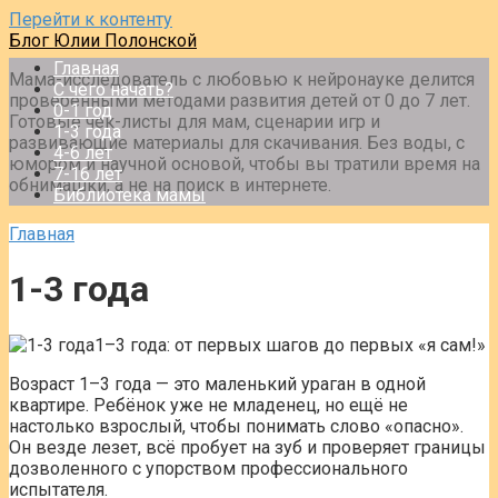
Перейти к контенту
Блог Юлии Полонской
Главная
Мама-исследователь с любовью к нейронауке делится
С чего начать?
проверенными методами развития детей от 0 до 7 лет.
0-1 год
Готовые чек-листы для мам, сценарии игр и
1-3 года
развивающие материалы для скачивания. Без воды, с
4-6 лет
юмором и научной основой, чтобы вы тратили время на
7-16 лет
обнимашки, а не на поиск в интернете.
Библиотека мамы
Главная
1-3 года
1–3 года: от первых шагов до первых «я сам!»
Возраст 1–3 года — это маленький ураган в одной
квартире. Ребёнок уже не младенец, но ещё не
настолько взрослый, чтобы понимать слово «опасно».
Он везде лезет, всё пробует на зуб и проверяет границы
дозволенного с упорством профессионального
испытателя.