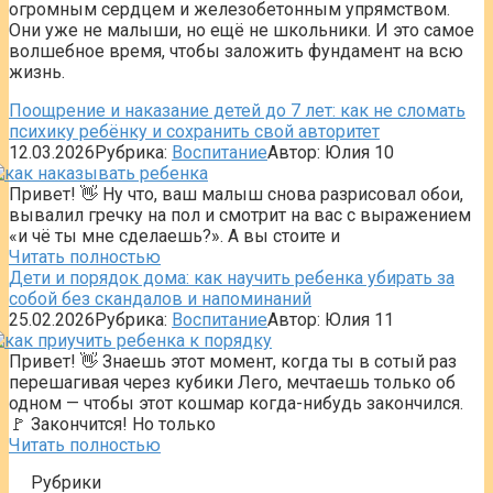
огромным сердцем и железобетонным упрямством.
Они уже не малыши, но ещё не школьники. И это самое
волшебное время, чтобы заложить фундамент на всю
жизнь.
Поощрение и наказание детей до 7 лет: как не сломать
психику ребёнку и сохранить свой авторитет
12.03.2026
Рубрика:
Воспитание
Автор:
Юлия
10
Привет! 👋 Ну что, ваш малыш снова разрисовал обои,
вывалил гречку на пол и смотрит на вас с выражением
«и чё ты мне сделаешь?». А вы стоите и
Читать полностью
Дети и порядок дома: как научить ребенка убирать за
собой без скандалов и напоминаний
25.02.2026
Рубрика:
Воспитание
Автор:
Юлия
11
Привет! 👋 Знаешь этот момент, когда ты в сотый раз
перешагивая через кубики Лего, мечтаешь только об
одном — чтобы этот кошмар когда-нибудь закончился.
🚩 Закончится! Но только
Читать полностью
Рубрики