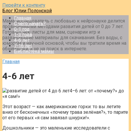
Перейти к контенту
Блог Юлии Полонской
Главная
Мама-исследователь с любовью к нейронауке делится
С чего начать?
проверенными методами развития детей от 0 до 7 лет.
0-1 год
Готовые чек-листы для мам, сценарии игр и
1-3 года
развивающие материалы для скачивания. Без воды, с
4-6 лет
юмором и научной основой, чтобы вы тратили время на
7-16 лет
обнимашки, а не на поиск в интернете.
Библиотека мамы
Главная
4-6 лет
4–6 лет: от «почему?» до
«я сам!»
Этот возраст — как американские горки: то вы летите
вниз от бесконечных «почему трава зелёная?», то парите
от его первых «я сам завязал шнурки!».
Дошкольники — это маленькие исследователи с