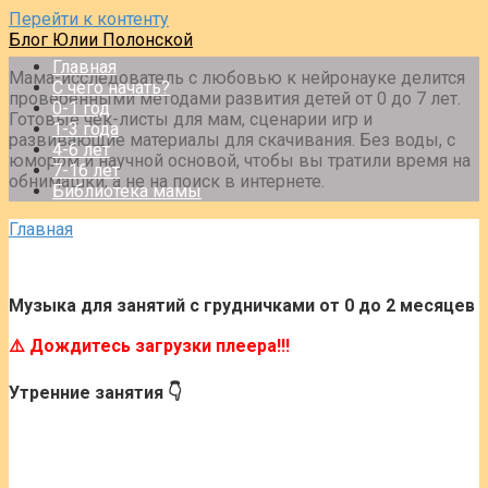
Перейти к контенту
Блог Юлии Полонской
Главная
Мама-исследователь с любовью к нейронауке делится
С чего начать?
проверенными методами развития детей от 0 до 7 лет.
0-1 год
Готовые чек-листы для мам, сценарии игр и
1-3 года
развивающие материалы для скачивания. Без воды, с
4-6 лет
юмором и научной основой, чтобы вы тратили время на
7-16 лет
обнимашки, а не на поиск в интернете.
Библиотека мамы
Главная
Музыка для занятий с грудничками от 0 до 2 месяцев
⚠️ Дождитесь загрузки плеера!!!
Утренние занятия 👇